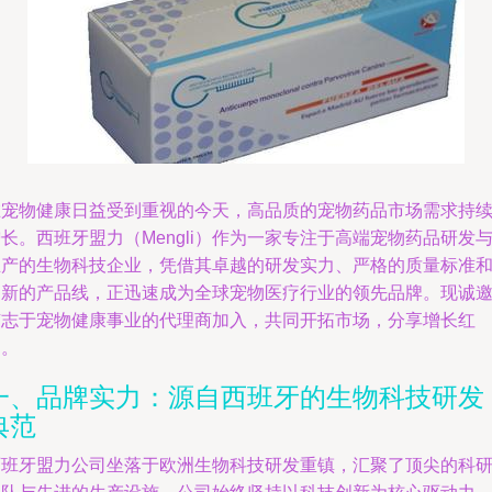
在宠物健康日益受到重视的今天，高品质的宠物药品市场需求持
长。西班牙盟力（Mengli）作为一家专注于高端宠物药品研发
生产的生物科技企业，凭借其卓越的研发实力、严格的质量标准
创新的产品线，正迅速成为全球宠物医疗行业的领先品牌。现诚
有志于宠物健康事业的代理商加入，共同开拓市场，分享增长红
利。
一、品牌实力：源自西班牙的生物科技研发
典范
西班牙盟力公司坐落于欧洲生物科技研发重镇，汇聚了顶尖的科