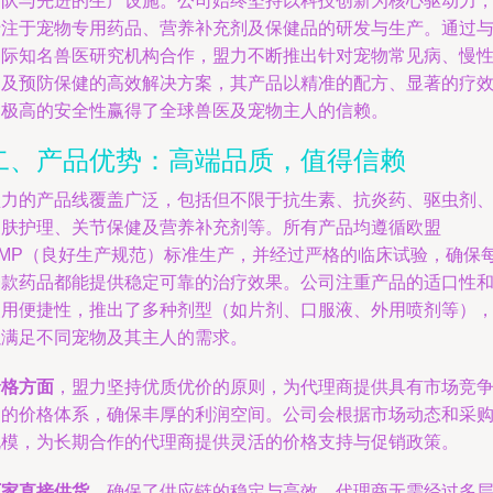
团队与先进的生产设施。公司始终坚持以科技创新为核心驱动力
专注于宠物专用药品、营养补充剂及保健品的研发与生产。通过
国际知名兽医研究机构合作，盟力不断推出针对宠物常见病、慢
病及预防保健的高效解决方案，其产品以精准的配方、显著的疗
和极高的安全性赢得了全球兽医及宠物主人的信赖。
二、产品优势：高端品质，值得信赖
盟力的产品线覆盖广泛，包括但不限于抗生素、抗炎药、驱虫剂
皮肤护理、关节保健及营养补充剂等。所有产品均遵循欧盟
GMP（良好生产规范）标准生产，并经过严格的临床试验，确保
一款药品都能提供稳定可靠的治疗效果。公司注重产品的适口性
使用便捷性，推出了多种剂型（如片剂、口服液、外用喷剂等）
以满足不同宠物及其主人的需求。
价格方面
，盟力坚持优质优价的原则，为代理商提供具有市场竞
力的价格体系，确保丰厚的利润空间。公司会根据市场动态和采
规模，为长期合作的代理商提供灵活的价格支持与促销政策。
厂家直接供货
，确保了供应链的稳定与高效。代理商无需经过多